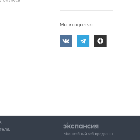
 бизнеса
Мы в соцсетях:
.
теля.
Масштабный веб-продакшн