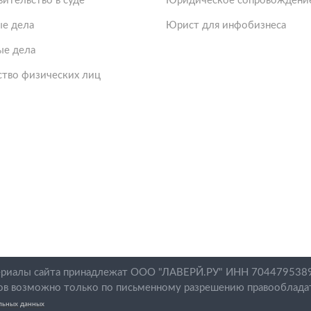
ительство в суде
Юридическое сопровождение
е дела
Юрист для инфобизнеса
ые дела
ство физических лиц
териалы сайта принадлежат ООО "ЛАВЕРЙ.РУ" ИНН 7044795389
ов возможно только по письменному разрешению правооблада
льных данных