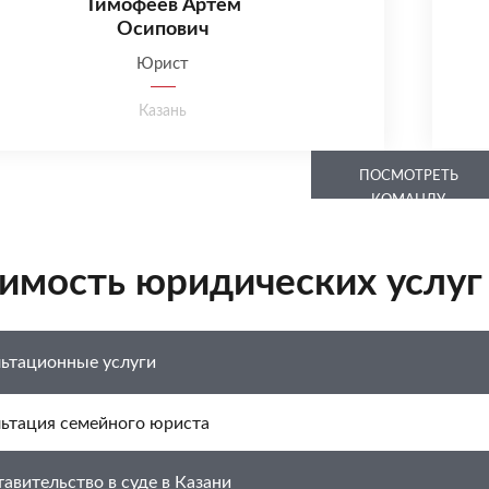
Тимофеев Артем
Осипович
Юрист
Казань
ПОСМОТРЕТЬ
КОМАНДУ
имость юридических услуг
ьтационные услуги
ьтация семейного юриста
авительство в суде в Казани