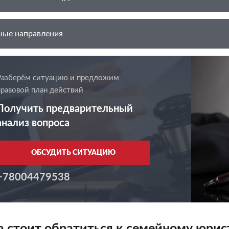
ные направления
Разберём ситуацию и предложим
правовой план действий
Получить предварительный
анализ вопроса
ОБСУДИТЬ СИТУАЦИЮ
+78004479538
а стоит обратиться к семейному юрис