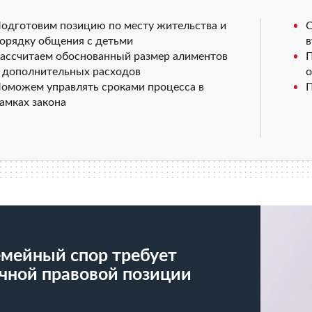
одготовим позицию по месту жительства и
С
орядку общения с детьми
в
ассчитаем обоснованный размер алиментов
П
 дополнительных расходов
о
оможем управлять сроками процесса в
П
амках закона
мейный спор требует
чной правовой позиции