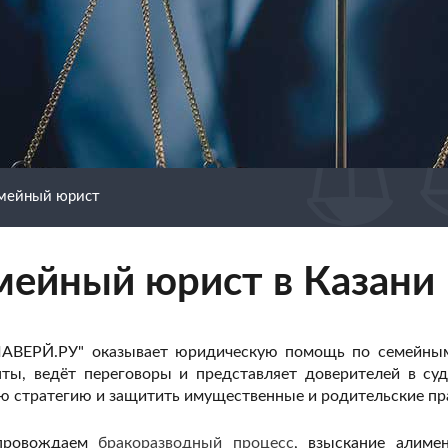
мейный юрист
мейный юрист в Казани
АВЕРЙ.РУ" оказывает юридическую помощь по семейным д
ты, ведёт переговоры и представляет доверителей в су
ю стратегию и защитить имущественные и родительские пр
провождаем
бракоразводный процесс
, взыскание алиме