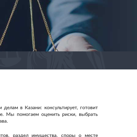
елам в Казани: консультирует, готовит
де. Мы помогаем оценить риски, выбрать
ава.
нтов, раздел имущества, споры о месте