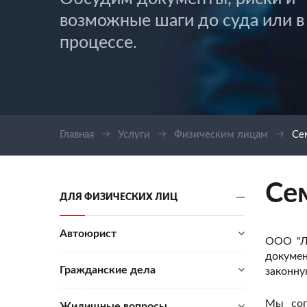
возможные шаги до суда или в
процессе.
Главная
Услуги
Физическим лицам
Се
Се
ДЛЯ ФИЗИЧЕСКИХ ЛИЦ
Автоюрист
ООО "Л
докумен
Гражданские дела
законну
Мы со
Жилищные вопросы