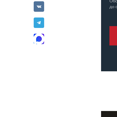
Обс
до 