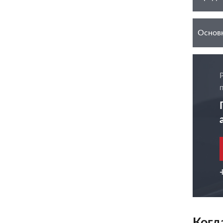
Основ
Когд