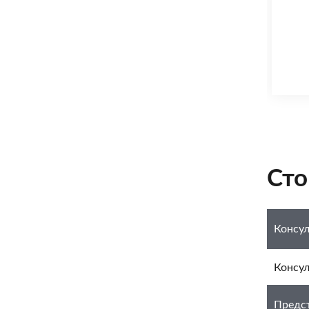
Сто
Консул
Консул
Предст