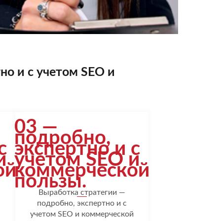
но и с учетом SEO и
03 —
подробно,
с
экспертно и с
и
учетом SEO и
ой
коммерческой
пользы.
Выработка стратегии —
подробно, экспертно и с
учетом SEO и коммерческой