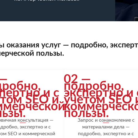
ы оказания услуг — подробно, эксперт
ерческой пользы.
 —
02 —
дробно,
подробно,
пертно и с
экспертно и 
етом SEO и
учетом SEO 
ммерческой
коммерческ
ьзы.
пользы.
вичная консультация —
Запрос и ознакомление с
дробно, экспертно и с
материалами дела —
том SEO и коммерческой
подробно, экспертно и с