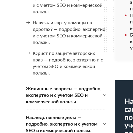
э
и с учетом SEO и коммерческой
п
пользы.
П
п
Навязали карту помощи на
к
дорогах? — подробно, экспертно
Б
и с учетом SEO и коммерческой
ю
пользы.
у
Юрист по защите авторских
прав — подробно, экспертно и с
учетом SEO и коммерческой
пользы.
Жилищные вопросы — подробно,
экспертно и с учетом SEO и
На
коммерческой пользы.
са
по
Наследственные дела —
подробно, экспертно и с учетом
уч
SEO и коммерческой пользы.