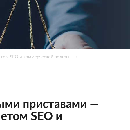
четом SEO и коммерческой пользы.
ными приставами —
четом SEO и