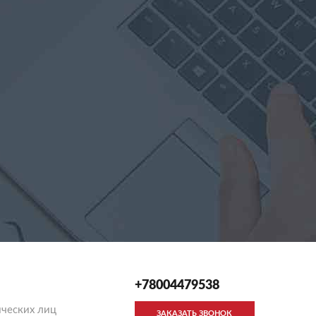
+78004479538
ческих лиц
ЗАКАЗАТЬ ЗВОНОК