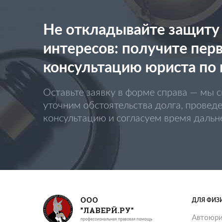
Не откладывайте защиту
интересов: получите пер
консультацию юриста по 
Оставьте заявку в форме справа — мы с
уточним обстоятельства долга, провед
консультацию и согласуем время даль
ООО
ДЛЯ ФИЗ
"ЛАВЕРЙ.РУ"
Автоюри