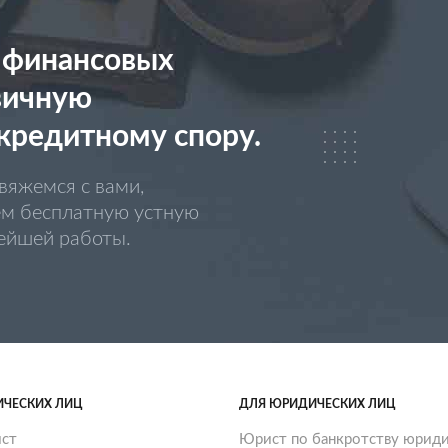
 финансовых
вичную
кредитному спору.
вяжемся с вами,
ем бесплатную устную
нейшей работы.
ИЧЕСКИХ ЛИЦ
ДЛЯ ЮРИДИЧЕСКИХ ЛИЦ
ст
Юрист по банкротству юриди